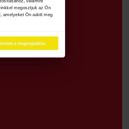
tosításához, valamint
einkkel megosztjuk az Ön
l, amelyeket Ön adott meg
dennek a megengedése