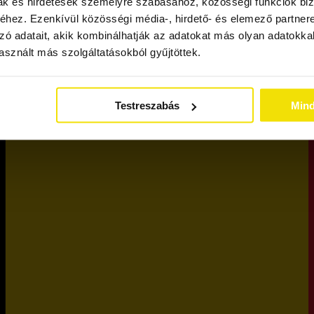
mak és hirdetések személyre szabásához, közösségi funkciók biz
hez. Ezenkívül közösségi média-, hirdető- és elemező partner
zó adatait, akik kombinálhatják az adatokat más olyan adatokka
sznált más szolgáltatásokból gyűjtöttek.
Testreszabás
Min