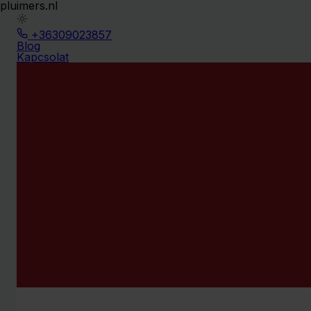
pluimers.nl
+36309023857
Blog
Kapcsolat