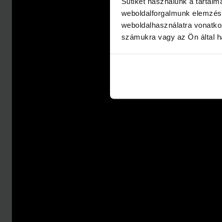
Sütiket használunk a tartal
weboldalforgalmunk elemzésé
weboldalhasználatra vonatko
számukra vagy az Ön által ha