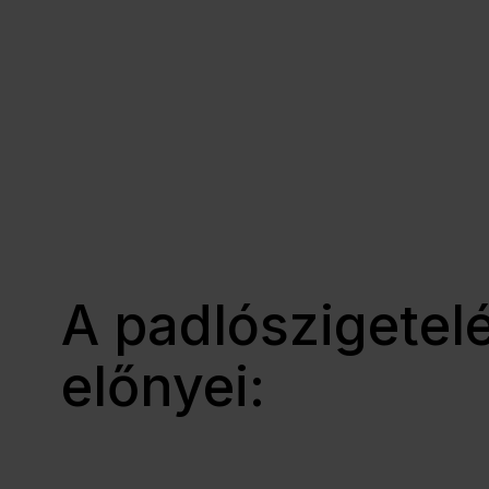
A padlószigetel
előnyei: