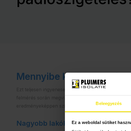
Mennyibe kerül a padlósz
Ezt teljesen ingyenesen kiszámítjuk Önnek egy otth
felmérés során megvizsgáljuk, hogy milyenek az ot
Beleegyezés
eredményeképpen szigetelési tanácsot és árajánlato
Nagyobb lakókomfort
Ez a weboldal sütiket haszn