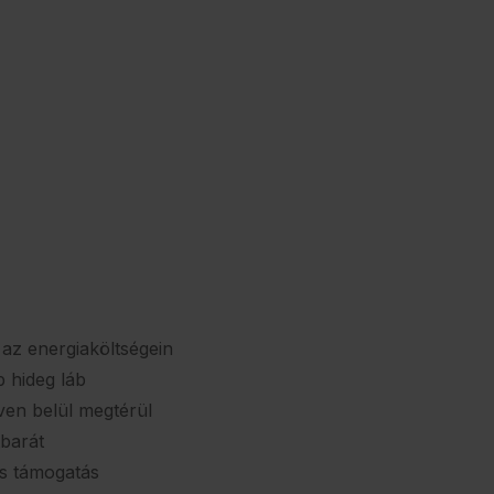
 az energiaköltségein
 hideg láb
en belül megtérül
barát
s támogatás