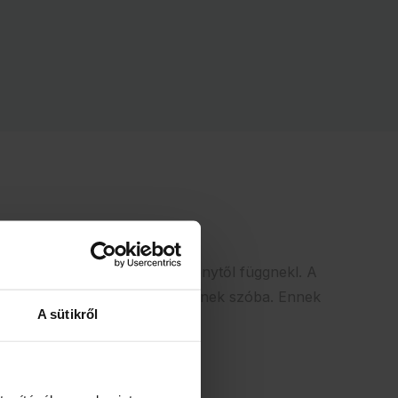
tségei ugyanis számos körülménytől függnekl. A
k és milyen vastagságban jöhetnek szóba. Ennek
A sütikről