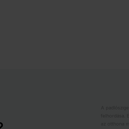
A padlószige
felhordása. 
?
az otthona mi