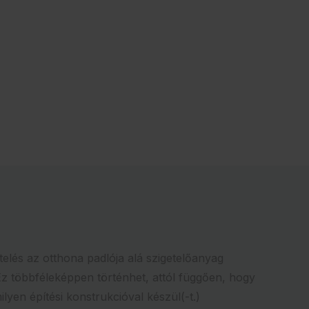
telés az otthona padlója alá szigetelőanyag
Ez többféleképpen történhet, attól függően, hogy
lyen építési konstrukcióval készül(-t.)