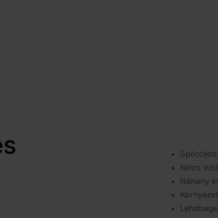
és
Spóroljon
Nincs több
Néhány év
Környezet
Lehetsége