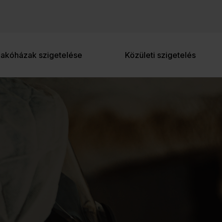
Padlószigetelés
Ipari épületek szigetelése
Lakóházak szigetelése
Közületi szigetelés