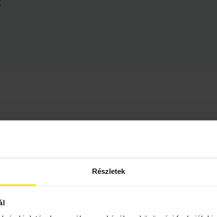
igetelés?
oni tanácsadás, felmérés alkalmával. A padlószigetelés köl
thona padlójának méretei, és milyen szigetelési megoldáso
Részletek
t készítünk.
ál