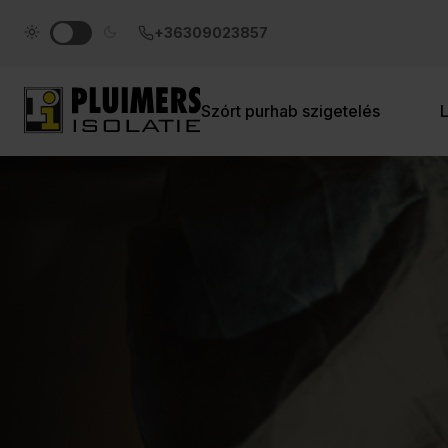
pluimers.nl
+36309023857
Szórt purhab szigetelés