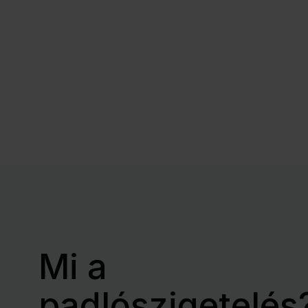
Mi a
padlószigetelés