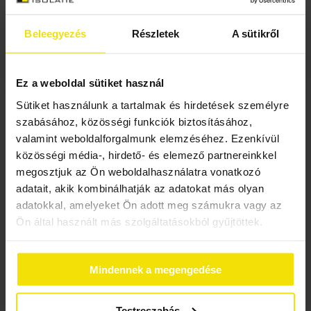
Beleegyezés
Részletek
A sütikről
Padlásfödém szigetelés
Ez a weboldal sütiket használ
Sütiket használunk a tartalmak és hirdetések személyre
szabásához, közösségi funkciók biztosításához,
valamint weboldalforgalmunk elemzéséhez. Ezenkívül
közösségi média-, hirdető- és elemező partnereinkkel
megosztjuk az Ön weboldalhasználatra vonatkozó
adatait, akik kombinálhatják az adatokat más olyan
adatokkal, amelyeket Ön adott meg számukra vagy az
Ön által használt más szolgáltatásokból gyűjtöttek.
Mindennek a megengedése
Padlószigetelés
Testreszabás