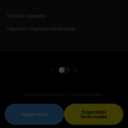
Közületi szigetelés
Ingyenes szigetelési tanácsadás
Adatvédelmi nyilatkozat
Sütik
Impresszum
Copyright 2026 @ Pluimers Isolatie
Realisatie:
Stimmt
Szigetelési
Hívjon most
tanácsadás