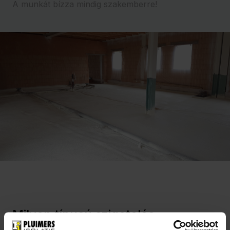
A munkát bízza mindig szakemberre!
Milyen típusú szigetelés
lehetséges?