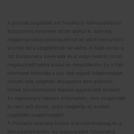
A purhab szigetelés két folyékony halmazállapotú
komponens keverése során alakul ki, amit egy
magasnyomású berendezéssel az adott helyszínen
visznek fel a szigetelendő területre. A fújás során a
két komponens keveredik és a vegyi reakció során
megduzzad/habbá alakul és megszilárdul. Ez a hab
szerkezet biztosítja a pur hab egyedi tulajdonságait,
melyek más szigetelő anyagokra nem jellemző.
Ennek köszönhetően teljesen egyedülálló termék!
Az egészségre teljesen ártalmatlan, nem zsugorodik
és nem esik össze, ezért megtartja az eredeti
szigetelési tulajdonságait!
A Pluimers számára fontos a fenntarthatóság és a
környezetvédelem. Az alapanyagok folyamatos