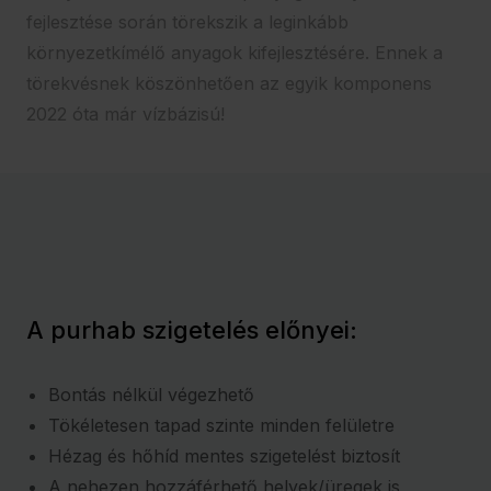
fejlesztése során törekszik a leginkább
környezetkímélő anyagok kifejlesztésére. Ennek a
törekvésnek köszönhetően az egyik komponens
2022 óta már vízbázisú!
A purhab szigetelés előnyei:
Bontás nélkül végezhető
Tökéletesen tapad szinte minden felületre
Hézag és hőhíd mentes szigetelést biztosít
A nehezen hozzáférhető helyek/üregek is