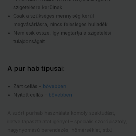
szigetelésre kerülnek
Csak a szükséges mennyiség kerül
megvásárlásra, nincs felesleges hulladék
Nem esik össze, így megtartja a szigetelési
tulajdonságait
A pur hab típusai:
Zárt cellás –
bővebben
Nyitott cellás –
bővebben
A szórt purhab használata komoly szaktudást,
illetve tapasztalatot igényel – speciális szórópisztoly,
nagynyomású berendezés, hőmérséklet, stb.!