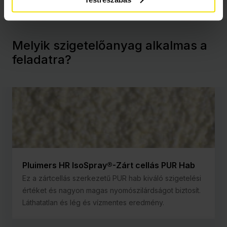
Melyik szigetelőanyag alkalmas a
feladatra?
Pluimers HR IsoSpray®-Zárt cellás PUR Hab
Ez a zártcellás szerkezetű PUR hab kiváló szigetelési
értéket és nagyon magas nyomószilárdságot biztosít.
Láthatatlan és lég és vízmentes eredmény.