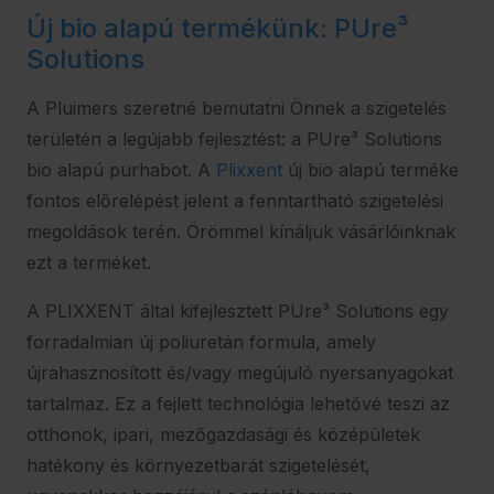
Új bio alapú termékünk: PUre³
Solutions
A Pluimers szeretné bemutatni Önnek a szigetelés
területén a legújabb fejlesztést: a PUre³ Solutions
bio alapú purhabot. A
Plixxent
új bio alapú terméke
fontos előrelépést jelent a fenntartható szigetelési
megoldások terén. Örömmel kínáljuk vásárlóinknak
ezt a terméket.
A PLIXXENT által kifejlesztett PUre³ Solutions egy
forradalmian új poliuretán formula, amely
újrahasznosított és/vagy megújuló nyersanyagokat
tartalmaz. Ez a fejlett technológia lehetővé teszi az
otthonok, ipari, mezőgazdasági és középületek
hatékony és környezetbarát szigetelését,