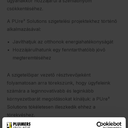
ugyanakkor hozzájárul a szénlábnyom
csökkentéséhez.
A PUre³ Solutions szigetelési projektekhez történő
alkalmazásával:
Javíthatjuk az otthonok energiahatékonyságát
Hozzájárulhatunk egy fenntarthatóbb jövő
megteremtéséhez
A szigetelőipar vezető résztvevőjeként
folyamatosan arra törekszünk, hogy ügyfeleink
számára a leginnovatívabb és leginkább
környezetbarát megoldásokat kínáljuk: a PUre³
Solutions tökéletesen illeszkedik ehhez a
törekvéshez.
A Pluimersnél lelkesedünk a PUre³ Solutions által