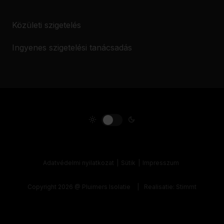
Közületi szigetelés
Ingyenes szigetelési tanácsadás
Adatvédelmi nyilatkozat
Sütik
Impresszum
Copyright 2026 @ Pluimers Isolatie
Realisatie:
Stimmt