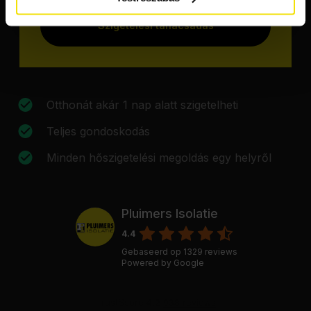
Szigetelési tanácsadás
Otthonát akár 1 nap alatt szigetelheti
Teljes gondoskodás
Minden hőszigetelési megoldás egy helyről
Pluimers Isolatie
4.4
Gebaseerd op
1329
reviews
Powered by
Google