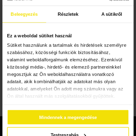
kínált lehetőségekért, amelyek segítségével az
Beleegyezés
Részletek
A sütikről
otthonokat energiahatékony és kényelmes
lakókörnyezetekké alakíthatja, és megvédheti
bolygónkat.
Ez a weboldal sütiket használ
Sütiket használunk a tartalmak és hirdetések személyre
szabásához, közösségi funkciók biztosításához,
valamint weboldalforgalmunk elemzéséhez. Ezenkívül
közösségi média-, hirdető- és elemező partnereinkkel
Delen
megosztjuk az Ön weboldalhasználatra vonatkozó
adatait, akik kombinálhatják az adatokat más olyan
adatokkal, amelyeket Ön adott meg számukra vagy az
Ön által használt más szolgáltatásokból gyűjtöttek.
Szigetelési tanácsadás
Mindennek a megengedése
Kollégánk díjmentesen felkeresi önt!
Testreszabás